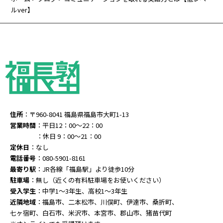
ルver】
住所
：〒960-8041 福島県福島市大町1-13
営業時間
：平日12：00～22：00
：休日 9：00～21：00
定休日
：なし
電話番号
：080-5901-8161
最寄り駅
：JR各線「福島駅」より徒歩10分
駐車場
：無し（近くの有料駐車場をお使いください）
受入学生
：中学1～3年生、高校1～3年生
近隣地域
：福島市、二本松市、川俣町、伊達市、桑折町、
七ヶ宿町、白石市、米沢市、本宮市、郡山市、猪苗代町