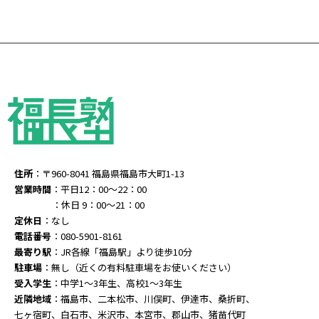
住所
：〒960-8041 福島県福島市大町1-13
営業時間
：平日12：00～22：00
：休日 9：00～21：00
定休日
：なし
電話番号
：080-5901-8161
最寄り駅
：JR各線「福島駅」より徒歩10分
駐車場
：無し（近くの有料駐車場をお使いください）
受入学生
：中学1～3年生、高校1～3年生
近隣地域
：福島市、二本松市、川俣町、伊達市、桑折町、
七ヶ宿町、白石市、米沢市、本宮市、郡山市、猪苗代町