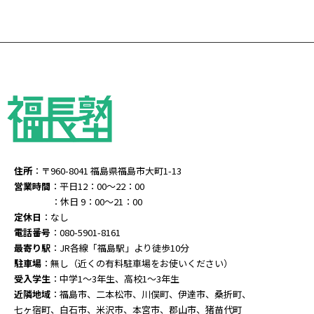
住所
：〒960-8041 福島県福島市大町1-13
営業時間
：平日12：00～22：00
：休日 9：00～21：00
定休日
：なし
電話番号
：080-5901-8161
最寄り駅
：JR各線「福島駅」より徒歩10分
駐車場
：無し（近くの有料駐車場をお使いください）
受入学生
：中学1～3年生、高校1～3年生
近隣地域
：福島市、二本松市、川俣町、伊達市、桑折町、
七ヶ宿町、白石市、米沢市、本宮市、郡山市、猪苗代町