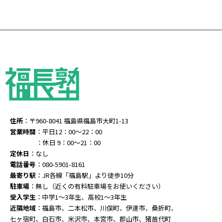
住所
：〒960-8041 福島県福島市大町1-13
営業時間
：平日12：00～22：00
：休日 9：00～21：00
定休日
：なし
電話番号
：080-5901-8161
最寄り駅
：JR各線「福島駅」より徒歩10分
駐車場
：無し（近くの有料駐車場をお使いください）
受入学生
：中学1～3年生、高校1～3年生
近隣地域
：福島市、二本松市、川俣町、伊達市、桑折町、
七ヶ宿町、白石市、米沢市、本宮市、郡山市、猪苗代町