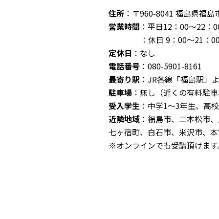
住所
：〒960-8041 福島県福島
営業時間
：平日12：00～22：0
：休日 9：00～21：0
定休日
：なし
電話番号
：080-5901-8161
最寄り駅
：JR各線「福島駅」よ
駐車場
：無し（近くの有料駐車
受入学生
：中学1～3年生、高校
近隣地域
：福島市、二本松市、
七ヶ宿町、白石市、米沢市、本
※オンラインでも受講頂けます