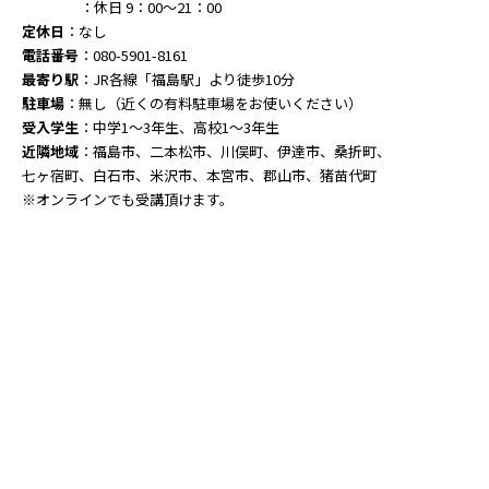
：休日 9：00～21：00
定休日
：なし
電話番号
：080-5901-8161
最寄り駅
：JR各線「福島駅」より徒歩10分
駐車場
：無し（近くの有料駐車場をお使いください）
受入学生
：中学1～3年生、高校1～3年生
近隣地域
：福島市、二本松市、川俣町、伊達市、桑折町、
七ヶ宿町、白石市、米沢市、本宮市、郡山市、猪苗代町
※オンラインでも受講頂けます。