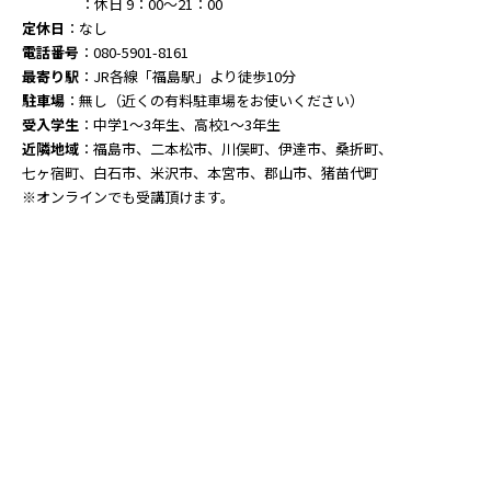
：休日 9：00～21：00
定休日
：なし
電話番号
：080-5901-8161
最寄り駅
：JR各線「福島駅」より徒歩10分
駐車場
：無し（近くの有料駐車場をお使いください）
受入学生
：中学1～3年生、高校1～3年生
近隣地域
：福島市、二本松市、川俣町、伊達市、桑折町、
七ヶ宿町、白石市、米沢市、本宮市、郡山市、猪苗代町
※オンラインでも受講頂けます。