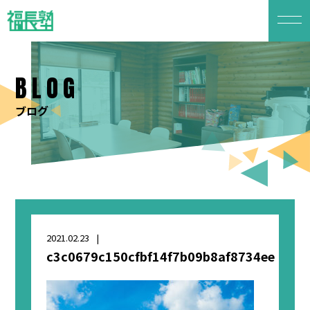
BLOG
ブログ
2021.02.23
c3c0679c150cfbf14f7b09b8af8734ee