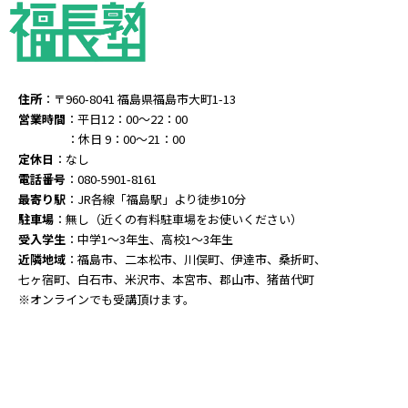
住所
：〒960-8041 福島県福島市大町1-13
営業時間
：平日12：00～22：00
：休日 9：00～21：00
定休日
：なし
電話番号
：080-5901-8161
最寄り駅
：JR各線「福島駅」より徒歩10分
駐車場
：無し（近くの有料駐車場をお使いください）
受入学生
：中学1～3年生、高校1～3年生
近隣地域
：福島市、二本松市、川俣町、伊達市、桑折町、
七ヶ宿町、白石市、米沢市、本宮市、郡山市、猪苗代町
※オンラインでも受講頂けます。