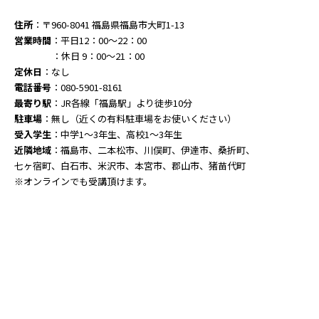
住所
：〒960-8041 福島県福島市大町1-13
営業時間
：平日12：00～22：00
：休日 9：00～21：00
定休日
：なし
電話番号
：080-5901-8161
最寄り駅
：JR各線「福島駅」より徒歩10分
駐車場
：無し（近くの有料駐車場をお使いください）
受入学生
：中学1～3年生、高校1～3年生
近隣地域
：福島市、二本松市、川俣町、伊達市、桑折町、
七ヶ宿町、白石市、米沢市、本宮市、郡山市、猪苗代町
※オンラインでも受講頂けます。