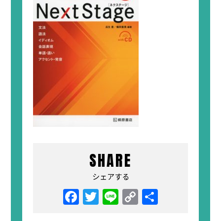
SHARE
シェアする
Facebook
Twitter
Line
Copy
共
Link
有