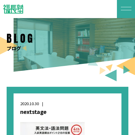
BLOG
ブログ
2020.10.30
nextstage