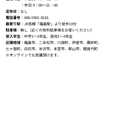
：休日 9：00～21：00
定休日
：なし
電話番号
：080-5901-8161
最寄り駅
：JR各線「福島駅」より徒歩10分
駐車場
：無し（近くの有料駐車場をお使いください）
受入学生
：中学1～3年生、高校1～3年生
近隣地域
：福島市、二本松市、川俣町、伊達市、桑折町、
七ヶ宿町、白石市、米沢市、本宮市、郡山市、猪苗代町
※オンラインでも受講頂けます。