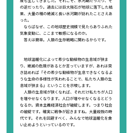
度も生じてきました
。それこそ、氷河期だったり、そ
の逆だったり。過去には巨大隕石が地球に落下した結
果、大量の種の絶滅と長い氷河期が訪れたことさえあ
った。
ならばなぜ、この地球歴史規模で見たらありふれた
気象変動に、ここまで敏感になるのか。
答えは簡単。
人類の生存戦略に関わるから
です。
地球温暖化によって希少な動植物の生息域が狭ま
り、絶滅の危険があるとか言っていますが、あれは突
き詰めれば『その希少な動植物が生息できなくなるよ
うな生命の多様性が失われることで、私たち人類の生
息域が狭まる』ということを示唆します。
人類の生息域が狭くなれば、それだけ私たちが人口
を増やせなくなります。人口が増やせなくなるとどう
なるか。
資本主義経済社会が破綻します
。つまり社会
の破綻です。確実に戦争が起きますね。大量殺戮の時
代です。それを回避すべく、みんなで地球温暖化を食
い止めようといっているのです。