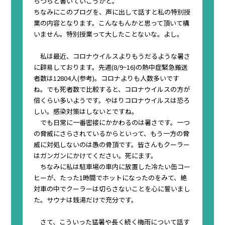
らつらと書いていこうかと。
ちなみにこのブログを、声に出して話すと私の特別授
業の内容となります。こんなもんかと思って頂いて構
いません。特別授業って大したことないな。よし。
私は最近、コロナウイルスよりもうだるような暑さ
に辟易しております。先週(8/9~16)の熱中症緊急搬送
者数は12804人(
参考
)。コロナよりも人数多いです
ね。でも死者数で比較すると、コロナウイルスの方が
倍くらい多いようです。やはりコロナウイルスは恐ろ
しい。感染対策はしないとですね。
でも日常に一番密接にかかわるのは暑さです。
一つ
の脅威にさらされているからといって、もう一方の脅
威に対処しないのは愚の骨頂
です。皆さんもクーラー
はガンガンにかけてください。
死にます。
ちなみに私は駐車場の車内に放置した冷たい缶コー
ヒーが、たった1時間でホットになったのをみて、絶
対車の中でクーラーは切らさないことを心に誓いまし
た。サウナは銭湯だけで充分です。
さて、こういった猛暑や長く続く梅雨について話す