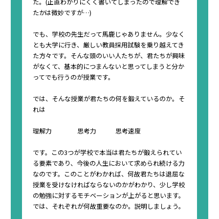
た。(正直わかりにくく書いてしまったので理解でき
たかは微妙ですが…)
でも、学校の先生だって馬鹿じゃありません。少なく
とも大学に行き、厳しい教員採用試験を乗り越えてき
た方々です。そんな頭のいい人たちが、
君たちが興味
がなくて、基本的につまんないと思ってしまうと分か
ってでも行う
のが授業です。
では、そんな授業が君たちの何を鍛えているのか。そ
れは
理解力
思考力
思考速度
です。この3つが
学校で本当は君たちが鍛えられてい
る
要素であり、
今後の人生において求められ続ける力
なのです。このことがわかれば、何故君たちは
退屈な
授業を
受けなければならないのかがわかり、少し学校
の勉強に対するモチベーションが上がると思います。
では、それぞれが何故重要なのか。説明しましょう。