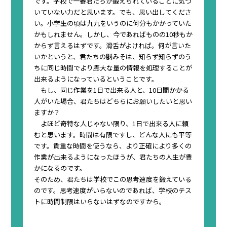
です。
学校で一番君たちが鍛えられていることに気づ
いていない力
だと思います。でも、思い出してくださ
い。小学生の頃は九九をいうのに何分もかかっていた
かもしれません。しかし、今であればものの10秒もか
からず言えるはずです。滑舌がよければ。何が言いた
いかというと、君たちの脳みそは、
知らず知らずのう
ちに同じ時間でより膨大な量の情報を処理することが
出来るようになっている
ということです。
もし、同じ作業を1日で出来る人と、10日間かかる
人がいた場合、君たちはどちらにお願いしたいと思い
ますか？
よほど奇特な人じゃない限り、1日で出来る人に頼
むと思います。時間は有限ですし、どんな人にも平等
です。貴重な時間を使うなら、
より正確により多くの
作業が出来るようになったほうが、君たちの人生が豊
かになる
のです。
そのため、君たちは学校でこの思考速度を鍛えている
のです。思考速度がいらないのであれば、学校のテス
トに時間制限はいらないはずなのですから。