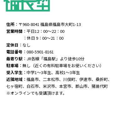
住所
：〒960-8041 福島県福島市大町1-13
営業時間
：平日12：00～22：00
：休日 9：00～21：00
定休日
：なし
電話番号
：080-5901-8161
最寄り駅
：JR各線「福島駅」より徒歩10分
駐車場
：無し（近くの有料駐車場をお使いください）
受入学生
：中学1～3年生、高校1～3年生
近隣地域
：福島市、二本松市、川俣町、伊達市、桑折町、
七ヶ宿町、白石市、米沢市、本宮市、郡山市、猪苗代町
※オンラインでも受講頂けます。