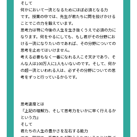
そして
何かにおいて一流となるためにほぼ必須となる力
です。授業の中では、先生が君たちに問を投げかける
ことでこの力を鍛えています。
思考力は特に今後の人生を生き抜くうえで必須の力に
なります。何をやるにしても、もし君が
その分野にお
ける一流になりたい
のであれば、その分野についての
思考を止めてはいけません。
考える必要もなく一番になれる人こそ天才
であり、そ
んな人は100万人に1人もいないのです。そして、何か
の超一流といわれる人は、必ずその分野についての思
考をずっと行っているからです。
思考速度とは
『
上記の
理解力
、そして
思考力をいかに早く行えるか
という力
』
そして
君たちの人生の豊かさを左右する能力